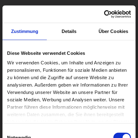
Vielen Dank für Ihr 
Interesse!
Zustimmung
Details
Über Cookies
Wir haben Ihre Anfrage erhalten und 
Diese Webseite verwendet Cookies
werden sie umgehend bearbeiten. Sie 
Wir verwenden Cookies, um Inhalte und Anzeigen zu
können in Kürze mit unserem Anruf sowie 
personalisieren, Funktionen für soziale Medien anbieten
einem passenden Angebot rechnen. Falls 
zu können und die Zugriffe auf unsere Website zu
analysieren. Außerdem geben wir Informationen zu Ihrer
Sie in der Zwischenzeit Fragen haben, 
Verwendung unserer Website an unsere Partner für
stehen wir Ihnen gerne zur Verfügung.
soziale Medien, Werbung und Analysen weiter. Unsere
Partner führen diese Informationen möglicherweise mit
weiteren Daten zusammen, die Sie ihnen bereitgestellt
haben oder die sie im Rahmen Ihrer Nutzung der Dienste
gesammelt haben.
Einwilligungsauswahl
Notwendig