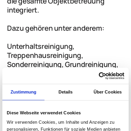
die gesamte Objektbetreuung 
integriert.

Dazu gehören unter anderem:

Unterhaltsreinigung, 
Treppenhausreinigung, 
Sonderreinigung, Grundreinigung, 
Glasreinigung, 
Außenanlagenpflege, Grünpflege, 
Laubbeseitigung, Müllplatzpflege 
Zustimmung
Details
Über Cookies
sowie Sommer- und Winterdienst.

Diese Webseite verwendet Cookies
Der Vorteil für den Kunden: weniger 
Wir verwenden Cookies, um Inhalte und Anzeigen zu
Schnittstellen, weniger 
personalisieren, Funktionen für soziale Medien anbieten