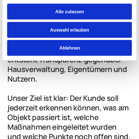
Störungen, Schäden, erledigte 
Arbeiten und besondere 
Alle zulassen
Vorkommnisse werden nicht 
mündlich „irgendwie 
Auswahl erlauben
weitergegeben“, sondern gezielt 
erfasst und nachverfolgt. So 
Ablehnen
entsteht Transparenz gegenüber 
Hausverwaltung, Eigentümern und 
Nutzern.

Unser Ziel ist klar: Der Kunde soll 
jederzeit erkennen können, was am 
Objekt passiert ist, welche 
Maßnahmen eingeleitet wurden 
und welche Punkte noch offen sind.
