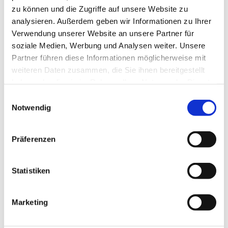
Abstimmungsaufwand und ein 
zu können und die Zugriffe auf unsere Website zu
analysieren. Außerdem geben wir Informationen zu Ihrer
Ansprechpartner, der das gesamte 
Verwendung unserer Website an unsere Partner für
Objekt kennt.

soziale Medien, Werbung und Analysen weiter. Unsere
Partner führen diese Informationen möglicherweise mit
Digitale Dokumentation und klare 
weiteren Daten zusammen, die Sie ihnen bereitgestellt
haben oder die sie im Rahmen Ihrer Nutzung der Dienste
Kommunikation

gesammelt haben.
Einwilligungsauswahl
Notwendig
Professionelles Facility 
Management funktioniert nur mit 
Präferenzen
sauberer Kommunikation. Deshalb 
setzen wir auf digitale Prozesse, 
Statistiken
strukturierte Meldungen und 
nachvollziehbare Dokumentation.

Marketing