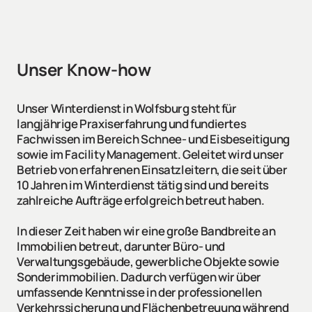
Unser Know-how
Unser Winterdienst in Wolfsburg steht für 
langjährige Praxiserfahrung und fundiertes 
Fachwissen im Bereich Schnee- und Eisbeseitigung 
sowie im Facility Management. Geleitet wird unser 
Betrieb von erfahrenen Einsatzleitern, die seit über 
10 Jahren im Winterdienst tätig sind und bereits 
zahlreiche Aufträge erfolgreich betreut haben.

In dieser Zeit haben wir eine große Bandbreite an 
Immobilien betreut, darunter Büro- und 
Verwaltungsgebäude, gewerbliche Objekte sowie 
Sonderimmobilien. Dadurch verfügen wir über 
umfassende Kenntnisse in der professionellen 
Verkehrssicherung und Flächenbetreuung während 