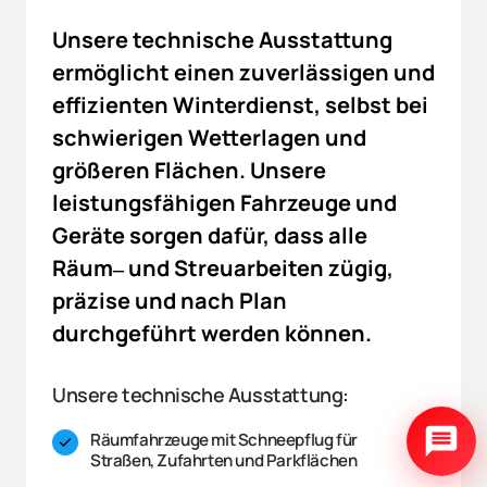
Unsere 
technische 
Ausstattung 
ermöglicht 
einen 
zuverlässigen 
und 
effizienten 
Winterdienst, 
selbst 
bei 
schwierigen 
Wetterlagen 
und 
größeren 
Flächen. 
Unsere 
leistungsfähigen 
Fahrzeuge 
und 
Geräte 
sorgen 
dafür, 
dass 
alle 
Räum‒
und 
Streuarbeiten 
zügig, 
präzise 
und 
nach 
Plan 
durchgeführt 
werden 
können.
Unsere technische Ausstattung:
Räumfahrzeuge mit Schneepflug für 
Straßen, Zufahrten und Parkflächen