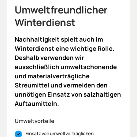
Umweltfreundlicher 
Winterdienst
Nachhaltigkeit 
spielt 
auch 
im 
Winterdienst 
eine 
wichtige 
Rolle. 
Deshalb 
verwenden 
wir 
ausschließlich 
umweltschonende 
und 
materialverträgliche 
Streumittel 
und 
vermeiden 
den 
unnötigen 
Einsatz 
von 
salzhaltigen 
Auftaumitteln.
Umweltvorteile:
Einsatz von umweltverträglichen 