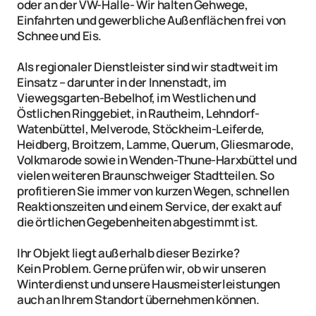
oder an der VW-Halle- Wir halten Gehwege, 
Einfahrten und gewerbliche Außenflächen frei von 
Schnee und Eis. 

Als regionaler Dienstleister sind wir stadtweit im 
Einsatz – darunter in der Innenstadt, im 
Viewegsgarten-Bebelhof, im Westlichen und 
Östlichen Ringgebiet, in Rautheim, Lehndorf-
Watenbüttel, Melverode, Stöckheim-Leiferde, 
Heidberg, Broitzem, Lamme, Querum, Gliesmarode, 
Volkmarode sowie in Wenden-Thune-Harxbüttel und 
vielen weiteren Braunschweiger Stadtteilen. So 
profitieren Sie immer von kurzen Wegen, schnellen 
Reaktionszeiten und einem Service, der exakt auf 
die örtlichen Gegebenheiten abgestimmt ist.

Ihr Objekt liegt außerhalb dieser Bezirke?

Kein Problem. Gerne prüfen wir, ob wir unseren 
Winterdienst und unsere Hausmeisterleistungen 
auch an Ihrem Standort übernehmen können.