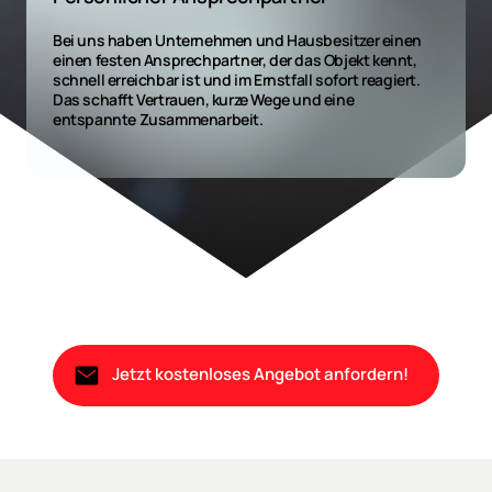
Bei uns haben Unternehmen und Hausbesitzer einen 
einen festen Ansprechpartner, der das Objekt kennt, 
schnell erreichbar ist und im Ernstfall sofort reagiert.

Das schafft Vertrauen, kurze Wege und eine 
entspannte Zusammenarbeit.
Jetzt kostenloses Angebot anfordern!