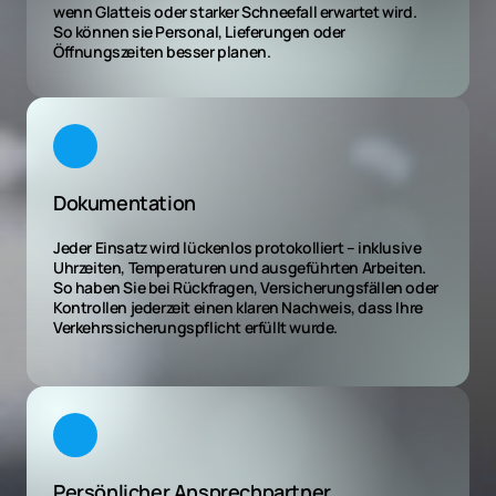
wenn Glatteis oder starker Schneefall erwartet wird.

So können sie Personal, Lieferungen oder 
Öffnungszeiten besser planen.
Dokumentation
Jeder Einsatz wird lückenlos protokolliert – inklusive 
Uhrzeiten, Temperaturen und ausgeführten Arbeiten.

So haben Sie bei Rückfragen, Versicherungsfällen oder 
Kontrollen jederzeit einen klaren Nachweis, dass Ihre 
Verkehrssicherungspflicht erfüllt wurde.
Persönlicher Ansprechpartner