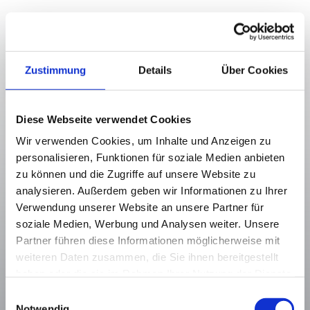
Zustimmung
Details
Über Cookies
Zuverlässige Planung
Wir arbeiten mit fest geplanten Kontrollrouten, 
Diese Webseite verwendet Cookies
modernem Equipment, klaren Einsatzzeiten und sind 
auch bei Extremwetter vorbereitet.
Wir verwenden Cookies, um Inhalte und Anzeigen zu
personalisieren, Funktionen für soziale Medien anbieten
zu können und die Zugriffe auf unsere Website zu
analysieren. Außerdem geben wir Informationen zu Ihrer
Verwendung unserer Website an unsere Partner für
soziale Medien, Werbung und Analysen weiter. Unsere
Betriebs- & Rechtssicherheit
Partner führen diese Informationen möglicherweise mit
weiteren Daten zusammen, die Sie ihnen bereitgestellt
Zuverlässige Schnee- und Eisbeseitigung nach den 
haben oder die sie im Rahmen Ihrer Nutzung der Dienste
kommunalen Vorgaben – inklusive 
Haftungsentlastung für Unternehmen und 
gesammelt haben.
Einwilligungsauswahl
Hauseigentümer.
Notwendig