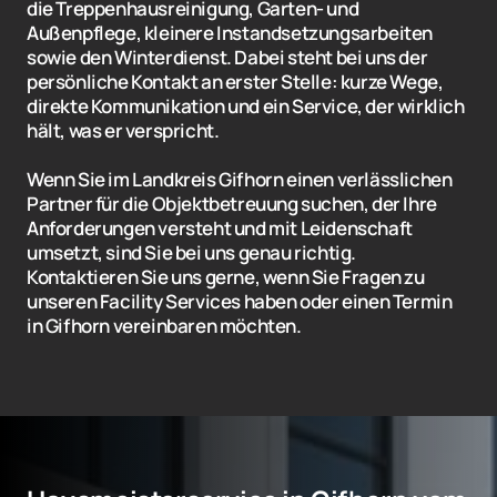
die Treppenhausreinigung, Garten- und 
Außenpflege, kleinere Instandsetzungsarbeiten 
sowie den Winterdienst. Dabei steht bei uns der 
persönliche Kontakt an erster Stelle: kurze Wege, 
direkte Kommunikation und ein Service, der wirklich 
hält, was er verspricht.
Wenn Sie im Landkreis Gifhorn einen verlässlichen 
Partner für die Objektbetreuung suchen, der Ihre 
Anforderungen versteht und mit Leidenschaft 
umsetzt, sind Sie bei uns genau richtig.

Kontaktieren Sie uns gerne, wenn Sie Fragen zu 
unseren Facility Services haben oder einen Termin 
in Gifhorn vereinbaren möchten.