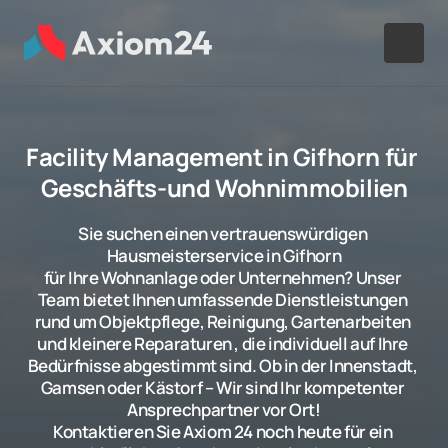
Facility Management in Gifhorn für 
Geschäfts-und Wohnimmobilien
Sie suchen einen vertrauenswürdigen 
Hausmeisterservice in Gifhorn

für Ihre Wohnanlage oder Unternehmen? Unser 
Team bietet Ihnen umfassende Dienstleistungen 
rund um Objektpflege, Reinigung, Gartenarbeiten 
und kleinere Reparaturen , die individuell auf Ihre 
Bedürfnisse abgestimmt sind. Ob in der Innenstadt, 
Gamsen oder Kästorf – Wir sind Ihr kompetenter 
Ansprechpartner vor Ort!

Kontaktieren Sie Axiom 24 noch heute für ein 