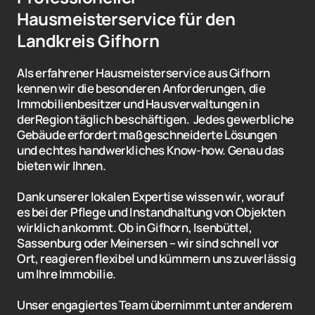
Hausmeisterservice für den 
Landkreis Gifhorn
Als erfahrener Hausmeisterservice aus Gifhorn 
kennen wir die besonderen Anforderungen, die 
Immobilienbesitzer und Hausverwaltungen in 
derRegion täglich beschäftigen.  Jedes gewerbliche 
Gebäude erfordert maßgeschneiderte Lösungen 
und echtes handwerkliches Know-how. Genau das 
bieten wir Ihnen.
Dank unserer lokalen Expertise wissen wir, worauf 
es bei der Pflege und Instandhaltung von Objekten 
wirklich ankommt. Ob in Gifhorn, Isenbüttel, 
Sassenburg oder Meinersen – wir sind schnell vor 
Ort, reagieren flexibel und kümmern uns zuverlässig 
um Ihre Immobilie.
Unser engagiertes Team übernimmt unter anderem 