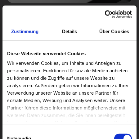
Wir übernehmen für Sie das zuverlässige 
Öffnen und Schließen Ihrer Gebäude. Dazu 
gehören feste Rundgänge, die Kontrolle von 
Zustimmung
Details
Über Cookies
Türen, Fenstern und Zugängen sowie das 
Aktivieren von Alarm- und Sicherungsanlagen. 
So stellen wir sicher, dass Ihr Objekt auch 
Diese Webseite verwendet Cookies
außerhalb der Geschäftszeiten geschützt 
bleibt.
Wir verwenden Cookies, um Inhalte und Anzeigen zu
personalisieren, Funktionen für soziale Medien anbieten
zu können und die Zugriffe auf unsere Website zu
analysieren. Außerdem geben wir Informationen zu Ihrer
Verwendung unserer Website an unsere Partner für
soziale Medien, Werbung und Analysen weiter. Unsere
Partner führen diese Informationen möglicherweise mit
weiteren Daten zusammen, die Sie ihnen bereitgestellt
haben oder die sie im Rahmen Ihrer Nutzung der Dienste
gesammelt haben.
Einwilligungsauswahl
Notwendig